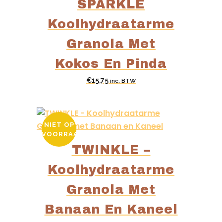
SPARKLE
Koolhydraatarme
Granola Met
Kokos En Pinda
€
15,75
inc. BTW
NIET OP
VOORRAAD
TWINKLE –
Koolhydraatarme
Granola Met
Banaan En Kaneel