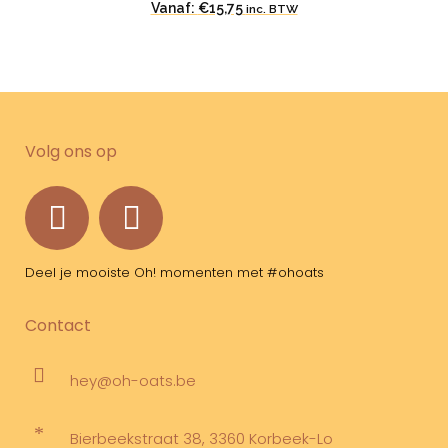
Vanaf:
€
15,75
inc. BTW
Volg ons op
Deel je mooiste Oh! momenten met #ohoats
Contact
hey@oh-oats.be
Bierbeekstraat 38, 3360 Korbeek-Lo