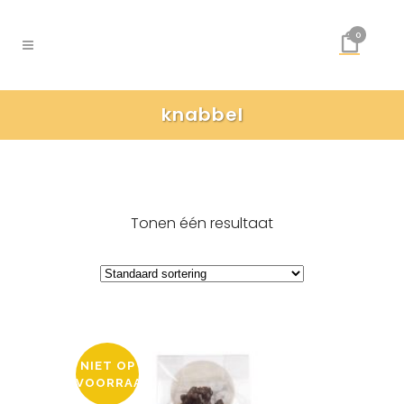
0
knabbel
Tonen één resultaat
NIET OP
VOORRAAD