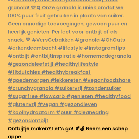
Ontbijtje maken? Let’s go! 🍂🍎 Neem een schep
appe