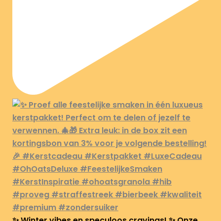
✨ Winter vibes en speculoos cravings! ✨ Onze