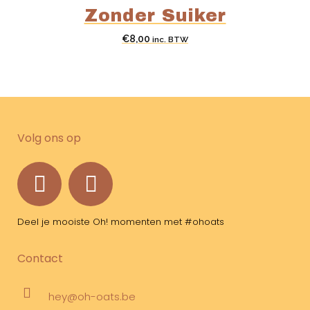
Zonder Suiker
€
8,00
inc. BTW
Volg ons op
Deel je mooiste Oh! momenten met #ohoats
Contact
hey@oh-oats.be