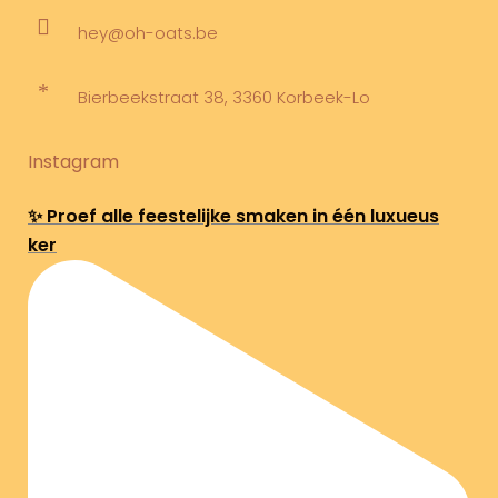
hey@oh-oats.be
Bierbeekstraat 38, 3360 Korbeek-Lo
Instagram
✨ Proef alle feestelijke smaken in één luxueus
ker