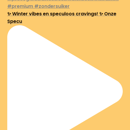
✨ Winter vibes en speculoos cravings! ✨ Onze
Specu