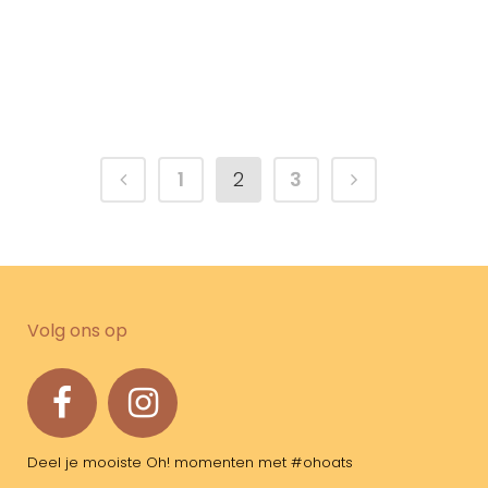
Heerlijk dampend ontbijtje...
24 september, 2020
/
0 Reactie's
1
2
3
Volg ons op
Deel je mooiste Oh! momenten met #ohoats