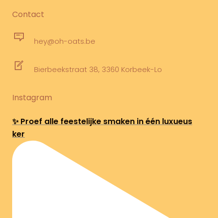
Contact
hey@oh-oats.be
Bierbeekstraat 38, 3360 Korbeek-Lo
Instagram
✨ Proef alle feestelijke smaken in één luxueus
ker