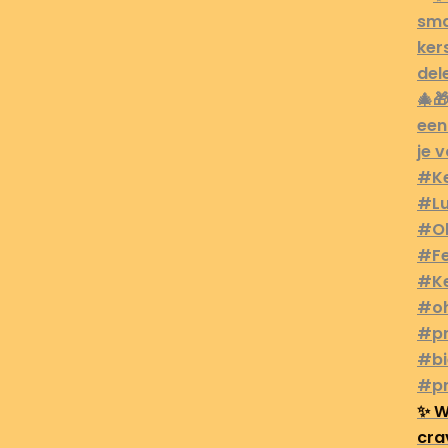
✨ W
cra