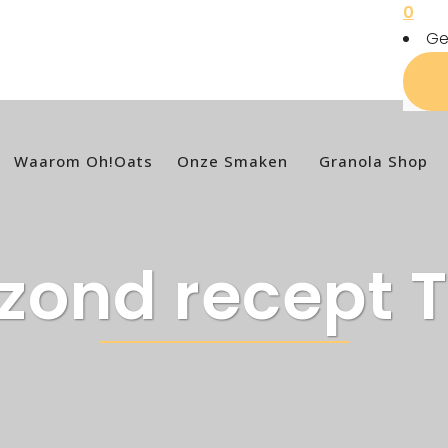
0
Ge
Waarom Oh!Oats
Onze Smaken
Granola Shop
zond recept 