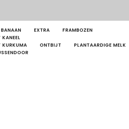
BANAAN
EXTRA
FRAMBOZEN
 KANEEL
T KURKUMA
ONTBIJT
PLANTAARDIGE MELK
USSENDOOR
en en
Granola fruittaart
Op zoek naar een gezonde traktatie?
Probeer onze Oh!Oats Granola-taart! De
ijn
perfecte mix van crunch en romigheid, met
dig
een vleugje lentekleuren. Dit heb je nodig 2
kopjes Oh!Oats Ever Glow granola 4 eetlepels