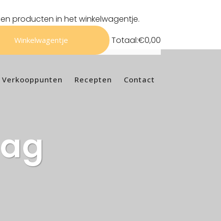
en producten in het winkelwagentje.
Totaal:
€
0,00
Winkelwagentje
Verkooppunten
Recepten
Contact
Tag