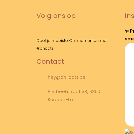
Volg ons op
In
✨ Pr
sma
Deel je mooiste Oh! momenten met
#ohoats
Contact
hey@oh-oats.be
Bierbeekstraat 38, 3360
Korbeek-Lo