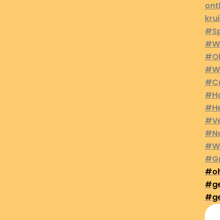
#oh
#ge
#ge