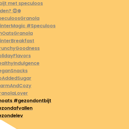
oats #gezondontbijt
zondafvallen
zondelev