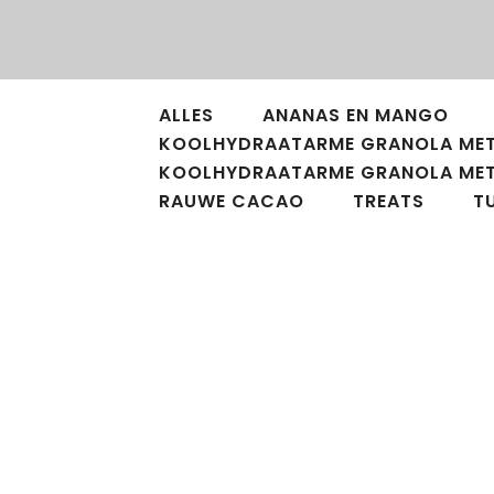
ALLES
ANANAS EN MANGO
KOOLHYDRAATARME GRANOLA MET
KOOLHYDRAATARME GRANOLA ME
RAUWE CACAO
TREATS
T
Hartige koekjes met cashewnot
kurkuma
Deze koekjes met havermout en dadels z
supereenvoudig om te maken en gewel
lekker. Ideaal snackie!...