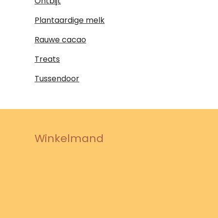
Ontbijt
Plantaardige melk
Rauwe cacao
Treats
Tussendoor
Winkelmand