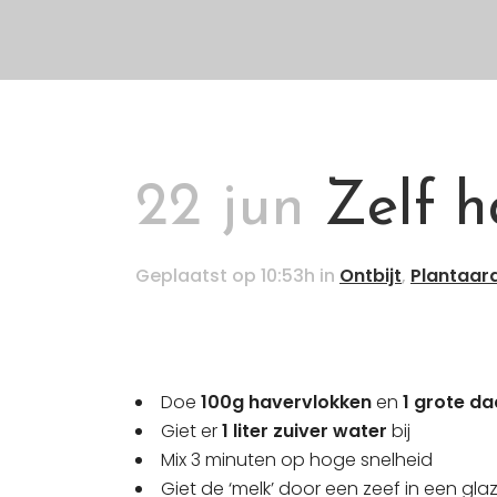
22 jun
Zelf h
Geplaatst op 10:53h
in
Ontbijt
,
Plantaar
Doe
100g havervlokken
en
1 grote da
Giet er
1 liter zuiver water
bij
Mix 3 minuten op hoge snelheid
Giet de ‘melk’ door een zeef in een glaz