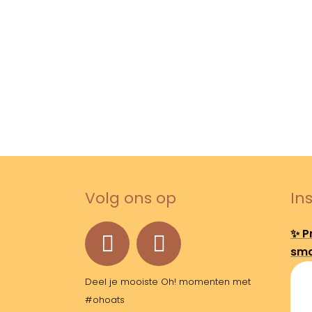
Volg ons op
In
✨ Pr
sma
Deel je mooiste Oh! momenten met
#ohoats