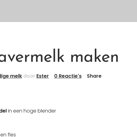
avermelk maken
dige melk
door
Ester
0 Reactie's
Share
del
in een hoge blender
en fles