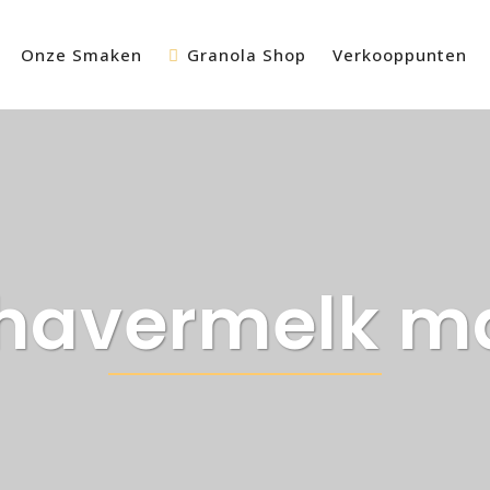
Onze Smaken
Granola Shop
Verkooppunten
 havermelk 