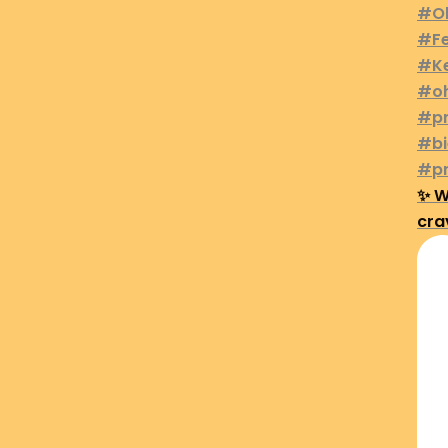
✨ W
cra