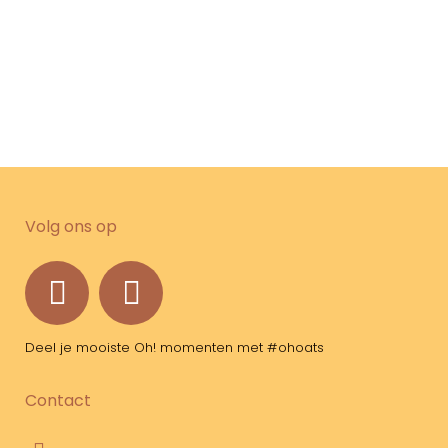
suiker of olie, smaakversterkers en
stabilisatoren – hoe doe je dat?...
22 juni, 2020
/
0 Reactie's
Volg ons op
Deel je mooiste Oh! momenten met #ohoats
Contact