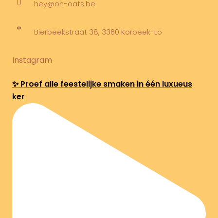
hey@oh-oats.be
Bierbeekstraat 38, 3360 Korbeek-Lo
Instagram
✨ Proef alle feestelijke smaken in één luxueus
ker