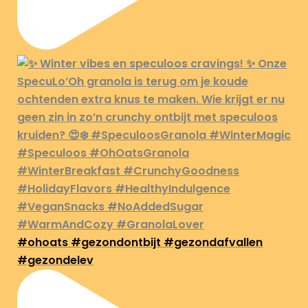
#ohoats #gezondontbijt #gezondafvallen
#gezondelev